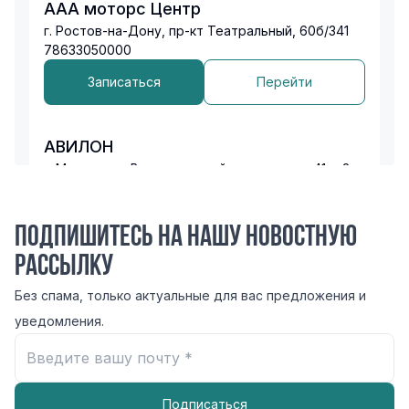
ААА моторс Центр
г. Ростов-на-Дону, пр-кт Театральный, 60б/341
78633050000
Записаться
Перейти
АВИЛОН
г. Москва, ул. Волгоградский проспект, д. 41, к.2
74957304447
Записаться
Перейти
Подпишитесь на нашу новостную
рассылку
АВИЛОН AUDI
Без спама, только актуальные для вас предложения и
г. Москва, Москва, Автозаводская ул., 23, к.5
уведомления.
74958450997
Записаться
Перейти
Подписаться