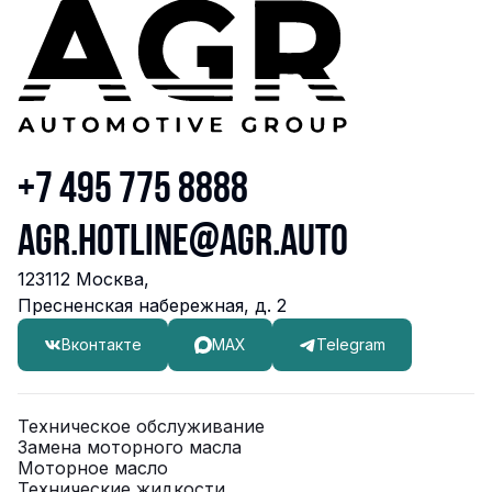
АВИЛОН Volkswagen Белая Дача
г. Котельники, Коммерческий проезд, 10
8-495-781-77-06
Записаться
Перейти
АврораАвто
+7 495 775 8888
г. Воронеж, ул. Дорожная, 8, оф. 11
74732330606
agr.hotline@agr.auto
Записаться
Перейти
123112 Москва,
Пресненская набережная, д. 2
АВТО БРАВО
Вконтакте
MAX
Telegram
г. Архангельск, ул. Октябрят, д. 33, кор. 1
78182462525
Техническое обслуживание
Записаться
Перейти
Замена моторного масла
Моторное масло
Технические жидкости