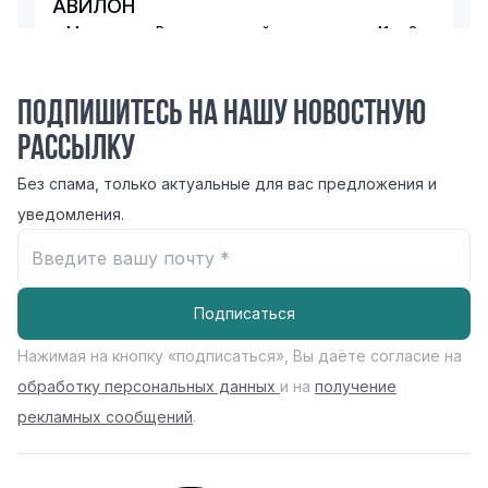
АВИЛОН
г. Москва, ул. Волгоградский проспект, д. 41, к.2
74957304447
Записаться
Перейти
Подпишитесь на нашу новостную
рассылку
АВИЛОН AUDI
Без спама, только актуальные для вас предложения и
г. Москва, Москва, Автозаводская ул., 23, к.5
уведомления.
74958450997
Записаться
Перейти
Подписаться
АВИЛОН SKODA
Нажимая на кнопку «подписаться», Вы даёте согласие на
г. Москва, Волгоградский пр-кт, 41, стр. 2
8-495-730-73-73
обработку персональных данных
и на
получение
рекламных сообщений
.
Записаться
Перейти