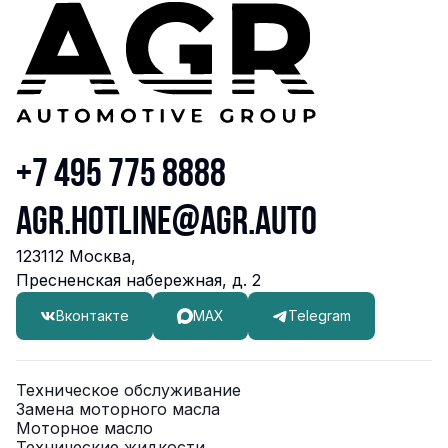
АВИЛОН Volkswagen Белая Дача
г. Котельники, Коммерческий проезд, 10
8-495-781-77-06
Записаться
Перейти
АврораАвто
+7 495 775 8888
г. Воронеж, ул. Дорожная, 8, оф. 11
74732330606
agr.hotline@agr.auto
Записаться
Перейти
123112 Москва,
Пресненская набережная, д. 2
АВТО БРАВО
Вконтакте
MAX
Telegram
г. Архангельск, ул. Октябрят, д. 33, кор. 1
78182462525
Техническое обслуживание
Записаться
Перейти
Замена моторного масла
Моторное масло
Технические жидкости