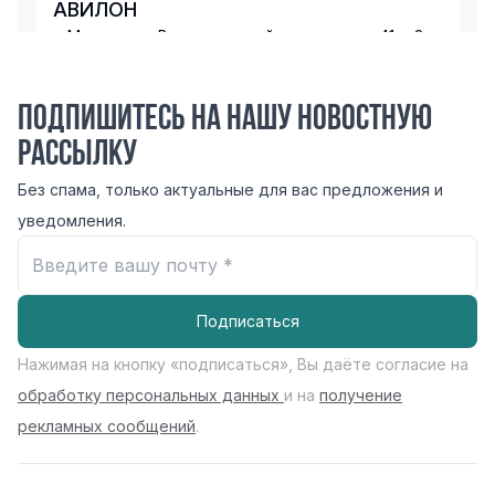
АВИЛОН
г. Москва, ул. Волгоградский проспект, д. 41, к.2
74957304447
Записаться
Перейти
Подпишитесь на нашу новостную
рассылку
АВИЛОН AUDI
Без спама, только актуальные для вас предложения и
г. Москва, Москва, Автозаводская ул., 23, к.5
уведомления.
74958450997
Записаться
Перейти
Подписаться
АВИЛОН SKODA
Нажимая на кнопку «подписаться», Вы даёте согласие на
г. Москва, Волгоградский пр-кт, 41, стр. 2
8-495-730-73-73
обработку персональных данных
и на
получение
рекламных сообщений
.
Записаться
Перейти